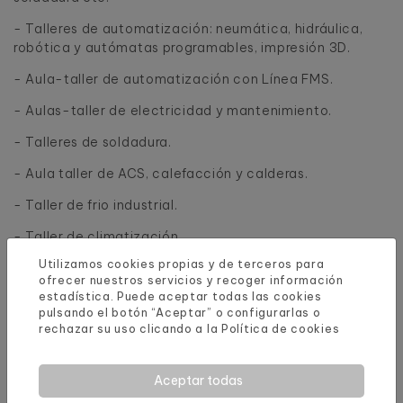
- Talleres de automatización: neumática, hidráulica,
robótica y autómatas programables, impresión 3D.
- Aula-taller de automatización con Línea FMS.
- Aulas-taller de electricidad y mantenimiento.
- Talleres de soldadura.
- 
Aula taller de ACS, calefacción y calderas.
- Taller de frio industrial.
- 
Taller de climatización.
Utilizamos cookies propias y de terceros para
- Instalaciones de energía solar térmica.
ofrecer nuestros servicios y recoger información
estadística. Puede aceptar todas las cookies
pulsando el botón “Aceptar” o configurarlas o
rechazar su uso clicando a la
Política de cookies
Aceptar todas