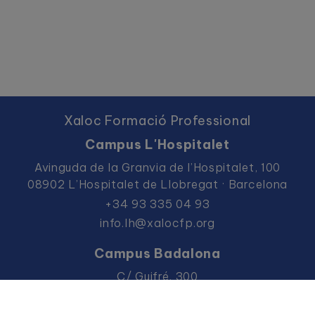
Xaloc Formació Professional
Campus L'Hospitalet
Avinguda de la Granvia de l’Hospitalet, 100
08902 L’Hospitalet de Llobregat · Barcelona
+34 93 335 04 93
info.lh@xalocfp.org
Campus Badalona
C/ Guifré, 300
08912 Badalona · Barcelona
+34 93 383 36 57