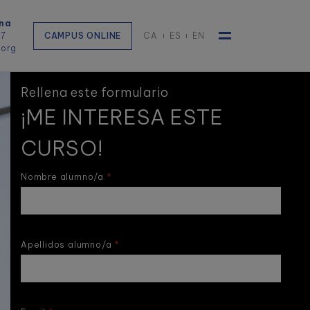
na
57
CAMPUS ONLINE
CA
ES
EN
.org
Toggle navigat
Rellena este formulario
¡ME INTERESA ESTE
CURSO!
Nombre alumno/a
Apellidos alumno/a