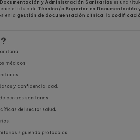
 Documentación y Administración Sanitarias
es una titu
ener el título de
Técnico/a Superior en Documentación y
os en la
gestión de documentación clínica
, la
codificaci
é?
anitaria.
os médicos.
nitarias.
datos y confidencialidad.
de centros sanitarios.
cíficas del sector salud.
rias.
nitarios siguiendo protocolos.