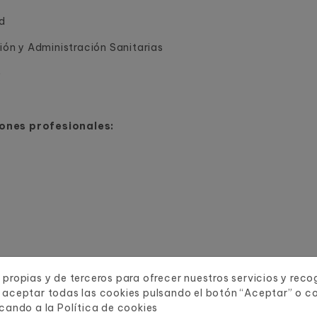
ad
ón y Administración Sanitarias
)
iones profesionales:
 propias y de terceros para ofrecer nuestros servicios y rec
 aceptar todas las cookies pulsando el botón “Aceptar” o co
sanitario público y privado:
icando a la
Política de cookies