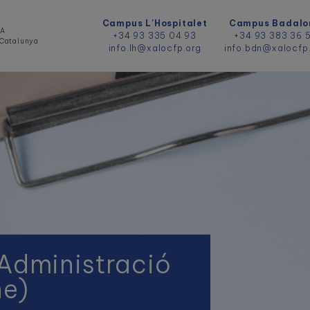
Campus L'Hospitalet
Campus Badalo
DA
+34 93 335 04 93
+34 93 383 36 
e Catalunya
info.lh@xalocfp.org
info.bdn@xalocfp
Administració
ne)