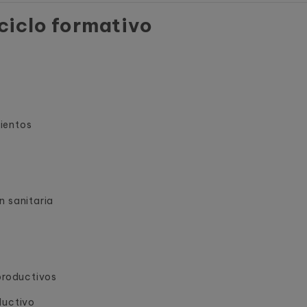
ciclo formativo
ientos
n sanitaria
 productivos
ductivo