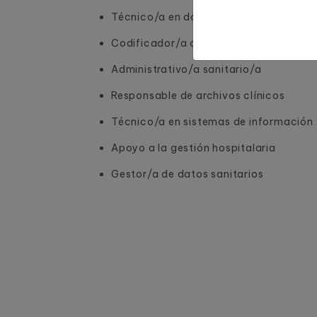
Técnico/a en documentación sanitaria
Codificador/a clínico/a
Administrativo/a sanitario/a
Responsable de archivos clínicos
Técnico/a en sistemas de información 
Apoyo a la gestión hospitalaria
Gestor/a de datos sanitarios