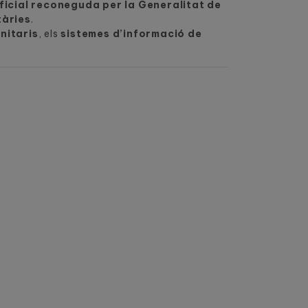
ficial reconeguda per la Generalitat de
tàries
.
nitaris
, els
sistemes d’informació de