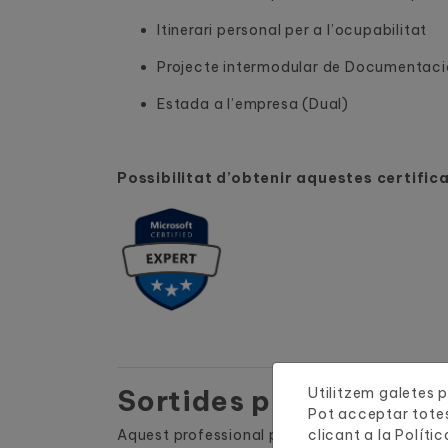
Itinerari personal per a l’ocupabilitat
Projecte intermodular de Documentació
Estada a l’empresa (Dual)
Possibilitat d’obtenir aquestes certific
Sortides professional
Utilitzem galetes pr
Pot acceptar totes
Aquest professional pot exercir la seva activi
clicant a la
Polític