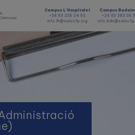
Campus L'Hospitalet
Campus Badalo
DA
+34 93 335 04 93
+34 93 383 36 
e Catalunya
info.lh@xalocfp.org
info.bdn@xalocfp
Administració
ne)