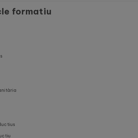
cle formatiu
ts
anitària
ductius
uctiu