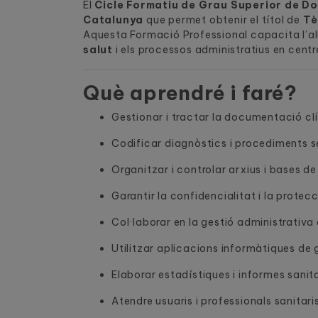
El
Cicle Formatiu de Grau Superior de Do
Catalunya
que permet obtenir el títol de
Tè
Aquesta Formació Professional capacita l’a
salut
i els processos administratius en centre
Què aprendré i faré?
Gestionar i tractar la documentació clín
Codificar diagnòstics i procediments se
Organitzar i controlar arxius i bases de
Garantir la confidencialitat i la protec
Col·laborar en la gestió administrativa 
Utilitzar aplicacions informàtiques de g
Elaborar estadístiques i informes sanita
Atendre usuaris i professionals sanitari