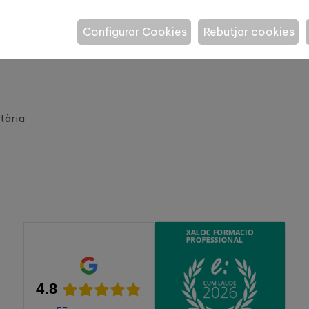
Configurar Cookies
Rebutjar cookies
tària
4.8