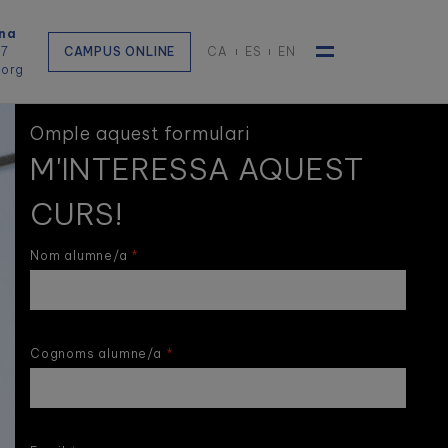
na
57
CAMPUS ONLINE
CA
ES
EN
.org
Toggle navigat
Omple aquest formulari
M'INTERESSA AQUEST
CURS!
Nom alumne/a
Cognoms alumne/a