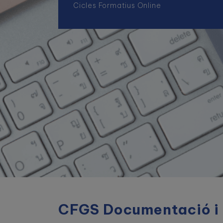
Cicles Formatius Online
CFGS Documentació i A