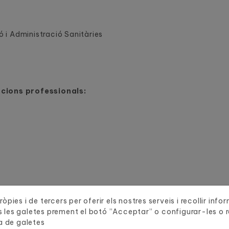
 i Administració Sanitàries
acions professionals:
s
òpies i de tercers per oferir els nostres serveis i recollir inf
 les galetes prement el botó ”Acceptar” o configurar-les o re
tat en centres sanitaris públics i privats:
a de galetes