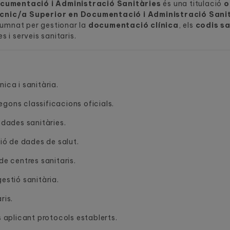
cumentació i Administració Sanitàries
és una titulació
o
cnic/a Superior en Documentació i Administració Sani
lumnat per gestionar la
documentació clínica
, els
codis sa
s i serveis sanitaris.
ica i sanitària.
gons classificacions oficials.
 dades sanitàries.
ció de dades de salut.
de centres sanitaris.
estió sanitària.
ris.
s aplicant protocols establerts.