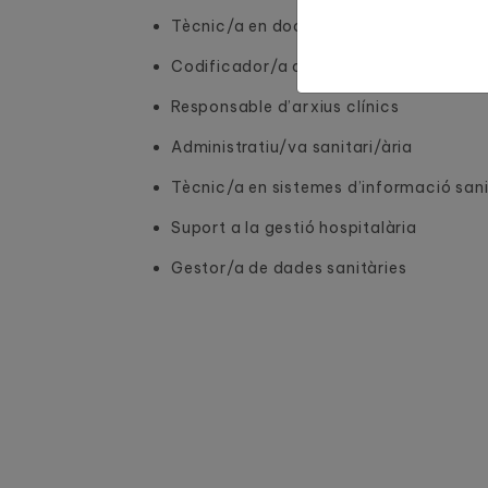
Tècnic/a en documentació sanitària
Codificador/a clínic/a
Responsable d’arxius clínics
Administratiu/va sanitari/ària
Tècnic/a en sistemes d’informació sani
Suport a la gestió hospitalària
Gestor/a de dades sanitàries