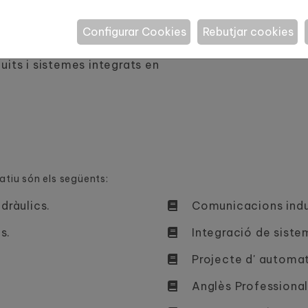
Configurar Cookies
Rebutjar cookies
temes de control elèctric.
uits i sistemes integrats en
atiu són els següents:
dràulics.
Comunicacions indus
s.
Integració de siste
Projecte d' automati
Anglès Professiona