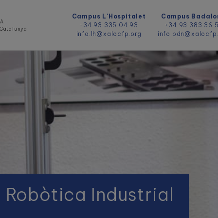
Campus L'Hospitalet
Campus Badalo
DA
+34 93 335 04 93
+34 93 383 36 
e Catalunya
info.lh@xalocfp.org
info.bdn@xalocfp
 Robòtica Industrial