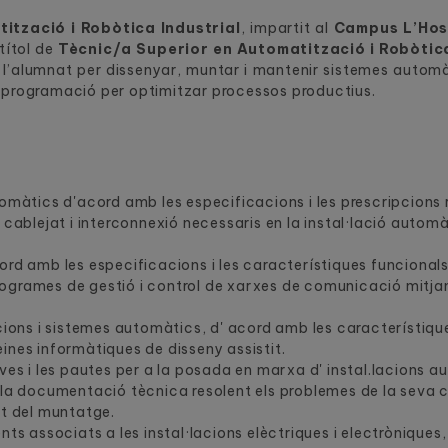
ització i Robòtica Industrial
, impartit al
Campus L’Hos
títol de
Tècnic/a Superior en Automatització i Robòtica
l’alumnat per dissenyar, muntar i mantenir sistemes automàti
 programació per optimitzar processos productius.
tomàtics d'acord amb les especificacions i les prescripcions
 cablejat i interconnexió necessaris en la instal·lació autom
rd amb les especificacions i les característiques funcionals d
rogrames de gestió i control de xarxes de comunicació mitja
acions i sistemes automàtics, d' acord amb les característique
t eines informàtiques de disseny assistit.
oves i les pautes per a la posada en marxa d' instal.lacions a
b la documentació tècnica resolent els problemes de la seva 
at del muntatge.
nts associats a les instal·lacions elèctriques i electròniques,