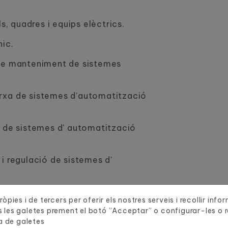
s, quadres i equips elèctrics.
nic.
 de manteniment de sistemes
rxa de sistemes d'automatització
l de sistemes d' automatització
i regulació de sistemes d'
ació de sistemes d' automatització
òpies i de tercers per oferir els nostres serveis i recollir inf
 les galetes prement el botó ”Acceptar” o configurar-les o re
a de galetes
amadora-controladora de robots