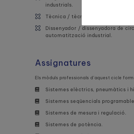
industrials.
Tècnica / tècnic en disseny de sis
Dissenyador / dissenyadora de circ
automatització industrial.
Assignatures
Els mòduls professionals d'aquest cicle form
Sistemes elèctrics, pneumàtics i hi
Sistemes seqüencials programable
Sistemes de mesura i regulació.
Sistemes de potència.