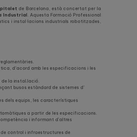
pitalet
de Barcelona, està concertat per la
 Industrial
. Aquesta Formació Professional
cs i instal·lacions industrials robotitzades,
 reglamentàries.
àtica, d'acord amb les especificacions i les
e la instal.lació.
nçant busos estàndard de sistemes d'
s dels equips, les característiques
utomàtiques a partir de les especificacions.
competència i informant d'altres
 de control i infraestructures de