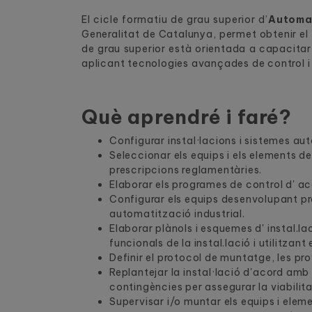
El cicle formatiu de grau superior d’
Automat
Generalitat de Catalunya, permet obtenir el 
de grau superior està orientada a capacitar 
aplicant tecnologies avançades de control i
Què aprendré i faré?
Configurar instal·lacions i sistemes au
Seleccionar els equips i els elements de
prescripcions reglamentàries.
Elaborar els programes de control d' aco
Configurar els equips desenvolupant p
automatització industrial.
Elaborar plànols i esquemes d' instal.l
funcionals de la instal.lació i utilitzan
Definir el protocol de muntatge, les pr
Replantejar la instal·lació d'acord am
contingències per assegurar la viabilit
Supervisar i/o muntar els equips i eleme