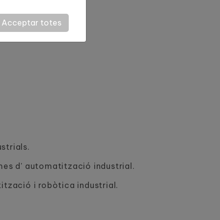
Acceptar totes
trials.
mes d' automatització industrial.
tzació i robòtica industrial.
l