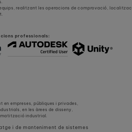
s.
 equips, realitzant les operacions de comprovació, localitzaci
t.
acions professionals:
at en empreses, públiques i privades,
ustrials, en les àrees de disseny,
atització industrial.
tatge i de manteniment de sistemes