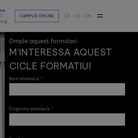
na
57
CAMPUS ONLINE
CA
ES
EN
.org
Toggle navigat
Omple aquest formulari
M'INTERESSA AQUEST
CICLE FORMATIU!
Nom alumne/a
Cognoms alumne/a