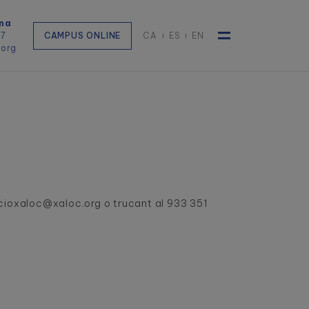
na
57
CAMPUS ONLINE
CA
ES
EN
.org
Toggle navigat
pcioxaloc@xaloc.org o trucant al
933 351