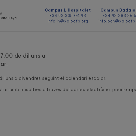
Campus L'Hospitalet
Campus Badalo
DA
+34 93 335 04 93
+34 93 383 36 
e Catalunya
info.lh@xalocfp.org
info.bdn@xalocfp
7.00 de dilluns a
ar.
dilluns a divendres seguint el calendari escolar.
tar amb nosaltres a través del correu electrònic preinscri