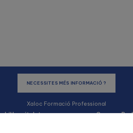
NECESSITES MÉS INFORMACIÓ ?
Xaloc Formació Professional
 L'Hospitalet
Campus Bad
Granvia de l’Hospitalet,
C/ Guifré, 
100
08912 Badalona ·