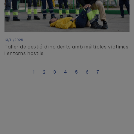
13/11/2025
Taller de gestió d’incidents amb múltiples víctimes
i entorns hostils
1
2
3
4
5
6
7