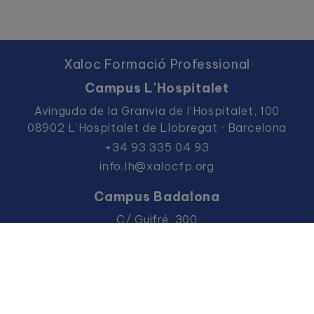
Xaloc Formació Professional
Campus L'Hospitalet
Avinguda de la Granvia de l’Hospitalet, 100
08902 L’Hospitalet de Llobregat · Barcelona
+34 93 335 04 93
info.lh@xalocfp.org
Campus Badalona
C/ Guifré, 300
08912 Badalona · Barcelona
+34 93 383 36 57
info.bdn@xalocfp.org