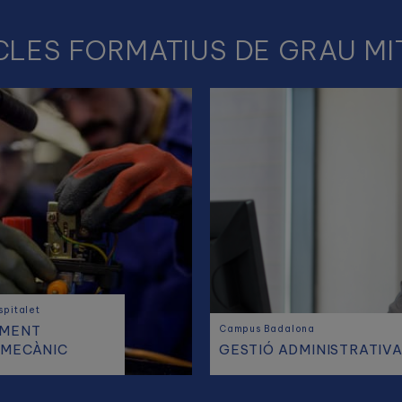
CLES FORMATIUS DE GRAU MI
pitalet
IMENT
Campus Badalona
MECÀNIC
GESTIÓ ADMINISTRATIV