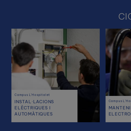
CI
Campus L'Hospitalet
INSTAL·LACIONS
Campus L'Hos
ELÈCTRIQUES I
MANTEN
AUTOMÀTIQUES
ELECTRO