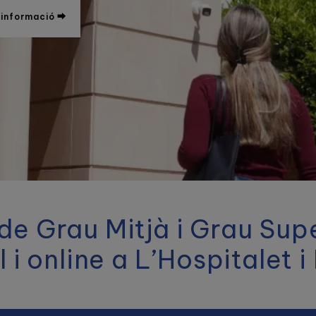
 informació ⮕
de Grau Mitjà i Grau Sup
 i online a L’Hospitalet 