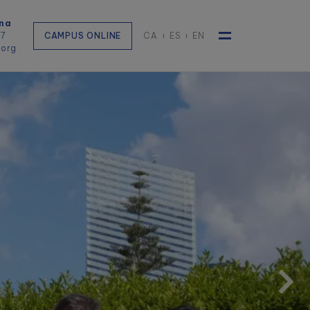
na
57
CAMPUS ONLINE
CA
ES
EN
.org
Toggle navigat
Experts en Formació Professional Presencial &
Online
Ens avalen més de 60
anys d'experiència, més
de 4.000 alumnes i un