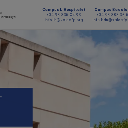
Campus L'Hospitalet
Campus Badalo
DA
+34 93 335 04 93
+34 93 383 36 
e Catalunya
info.lh@xalocfp.org
info.bdn@xalocfp
na