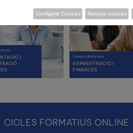
Configurar Cookies
Rebutjar cookies
alona
TACIÓ I
Campus Badalona
TRACIÓ
ADMINISTRACIÓ I
IES
FINANCES
CICLES FORMATIUS ONLINE