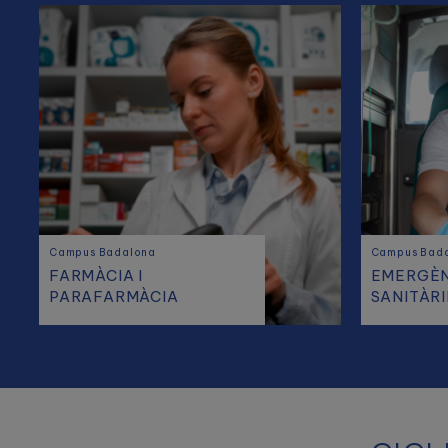
Campus Badalona
Campus Bad
FARMÀCIA I
EMERGÈN
PARAFARMÀCIA
SANITÀRI