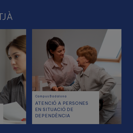
TJÀ
Campus Badalona
ATENCIÓ A PERSONES
EN SITUACIÓ DE
A
DEPENDÈNCIA