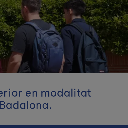
99% d'inserció laboral.
erior en modalitat
i Badalona.