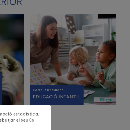
ERIOR
Campus Badalona
EDUCACIÓ INFANTIL
ormació estadística.
butjar el seu ús