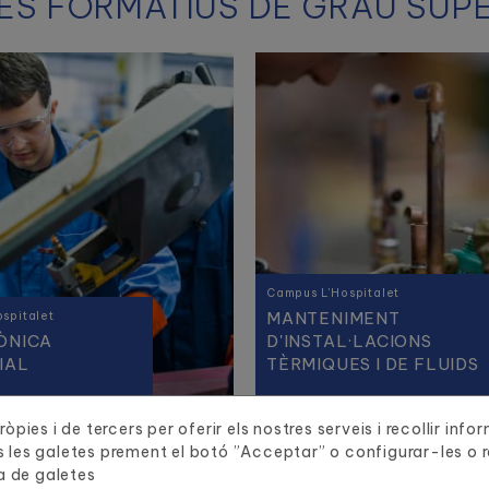
ES FORMATIUS DE GRAU SUP
Campus L'Hospitalet
MANTENIMENT
spitalet
ÒNICA
D'INSTAL·LACIONS
IAL
TÈRMIQUES I DE FLUIDS
òpies i de tercers per oferir els nostres serveis i recollir inf
 les galetes prement el botó ”Acceptar” o configurar-les o re
a de galetes