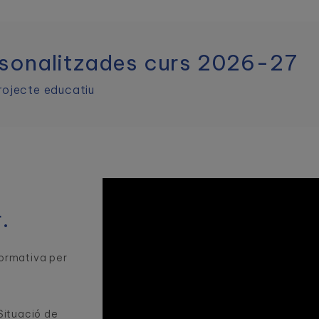
rsonalitzades curs 2026-27
rojecte educatiu
.
formativa per
Situació de